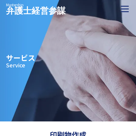
印刷物作成
Mastership
業務改善
弁護士経営参謀
代表挨拶
お問い合わせ
セミナーへ申し込む
サービス
Service
印刷物作成