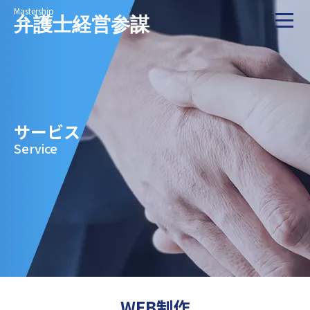
印刷物作成
Mastership
業務改善
弁護士経営参謀
代表挨拶
お問い合わせ
セミナーへ申し込む
サービス
Service
WEB制作